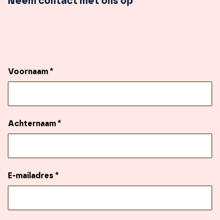
Neem contact met ons op
Voornaam
*
Achternaam
*
E-mailadres
*