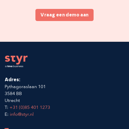
Vraag een demo aan
Footer
Adres:
Pythagoraslaan 101
3584 BB
Utrecht
T:
+31 (0)85 401 1273
E:
info@styr.nl