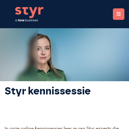
STYR. Clear organizations, fair rewards.
Styr kennissessie
In onze online kennissessies leer je van Styr experts die