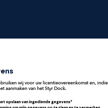
vens
ruiken wij voor uw licentieovereenkomst en, indie
het aanmaken van het Styr Dock.
et opslaan van ingediende gegevens*
emming om mijn gegevens op te slaan en te verwerken.