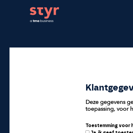
STYR. Clear organizations, fair rewards.
Klantgege
Deze gegevens geb
toepassing, voor 
Toestemming voor h
Ja, ik geef toest