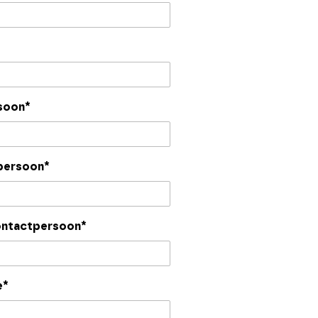
soon*
persoon*
ontactpersoon*
e*