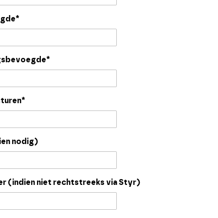
egde*
ngsbevoegde*
cturen*
ien nodig)
r (indien niet rechtstreeks via Styr)