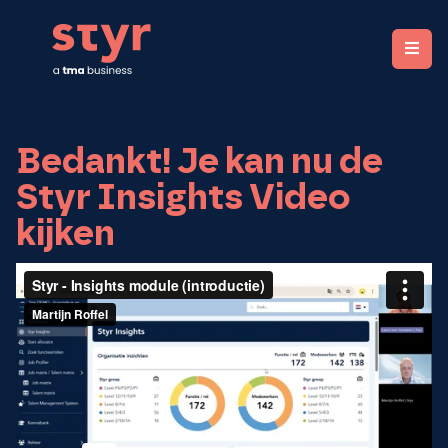
STYR. Clear organizations, fair rewards.
Bedankt! Je kan nu de
Styr Insights Video
kijken