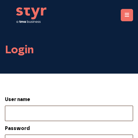
STYR. Clear organizations, fair rewards.
Login
User name
Password