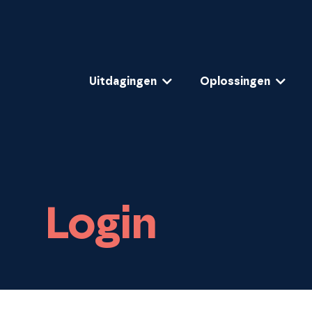
Uitdagingen
Oplossingen
STYR. Clear organizations, fair rewards.
Login