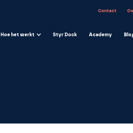
Contact
Ov
Hoe het werkt
Styr Dock
Academy
Blo