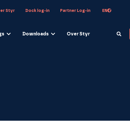
EN
er Styr
Dock log-in
Partner Log-in
gs
Downloads
Over Styr